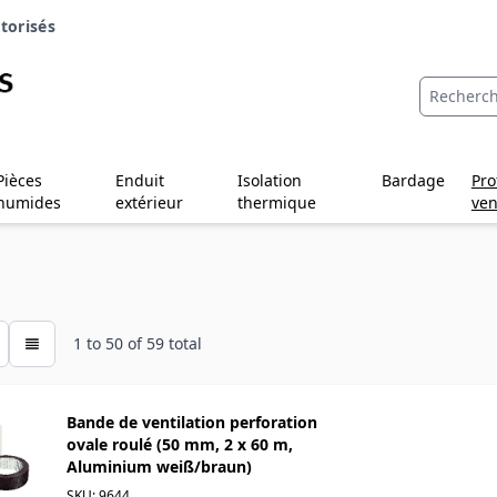
torisés
Pièces
Enduit
Isolation
Bardage
Pro
humides
extérieur
thermique
ven
1
to
50
of
59
total
Bande de ventilation perforation
ovale roulé (50 mm, 2 x 60 m,
Aluminium weiß/braun)
SKU: 9644