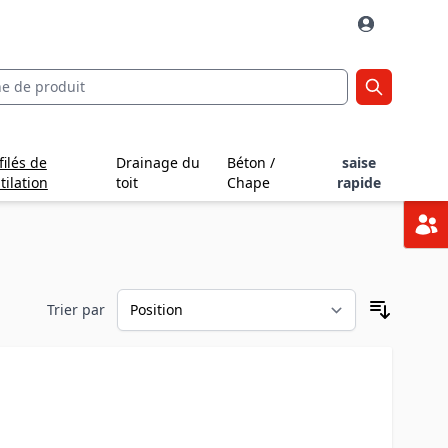
filés de
Drainage du
Béton /
saise
tilation
toit
Chape
rapide
Trier par