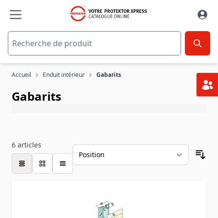
Aller au contenu
Accueil
Enduit intérieur
Gabarits
Gabarits
6
articles
table