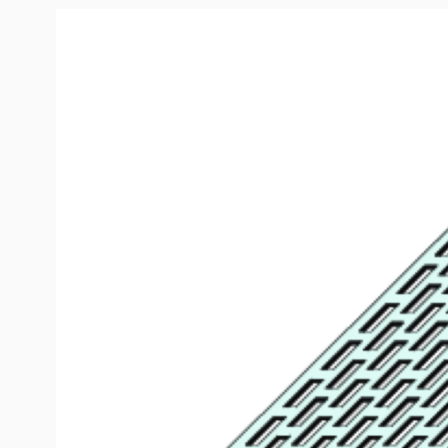
Productinformation
Bande de ventilation perforation rectangulaire (12
La bande de ventilation PROTEKTOR en aluminium ave
rectangulaire permet une ventilation optimale et effica
l’élimination de l’humidité due à l’eau de diffusion ou 
permet en outre d’empêcher les petits animaux d’accé
ventilation. Section de ventilation libre 462 cm²/mct