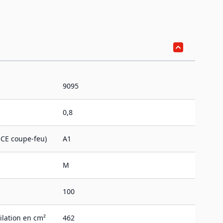
9095
0,8
CE coupe-feu)
A1
M
100
ilation en cm²
462