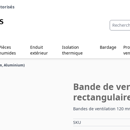
torisés
Pièces
Enduit
Isolation
Bardage
Pro
humides
extérieur
thermique
ven
mm, Aluminium)
Bande de ven
rectangulair
Bandes de ventilation 120 mm
SKU