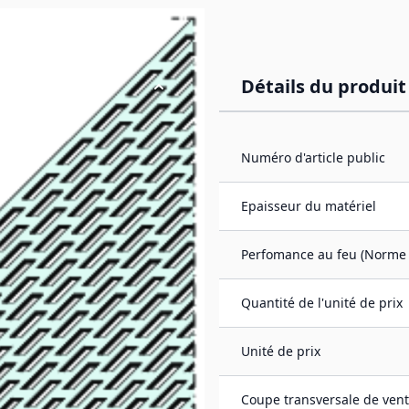
Détails du produit
0 mm, Aluminium)
Numéro d'article public
c perforation
ce et favorise
Epaisseur du matériel
de condensation. Elle
der au niveau de
Perfomance au feu (Norme 
Quantité de l'unité de prix
Unité de prix
Coupe transversale de vent