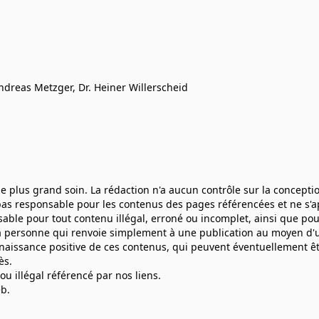
Andreas Metzger, Dr. Heiner Willerscheid
 le plus grand soin. La rédaction n'a aucun contrôle sur la concept
t pas responsable pour les contenus des pages référencées et ne s'
sable pour tout contenu illégal, erroné ou incomplet, ainsi que p
. La personne qui renvoie simplement à une publication au moyen d'u
aissance positive de ces contenus, qui peuvent éventuellement être 
ès.
u illégal référencé par nos liens.
eb.