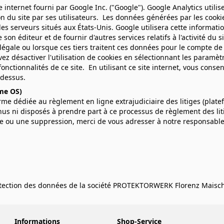
te internet fourni par Google Inc. ("Google"). Google Analytics utilis
tion du site par ses utilisateurs. Les données générées par les cooki
s serveurs situés aux États-Unis. Google utilisera cette information
 son éditeur et de fournir d'autres services relatifs à l'activité du s
légale ou lorsque ces tiers traitent ces données pour le compte 
z désactiver l'utilisation de cookies en sélectionnant les paramèt
 fonctionnalités de ce site. En utilisant ce site internet, vous co
-dessus.
rme OS)
 dédiée au règlement en ligne extrajudiciaire des litiges (platef
us ni disposés à prendre part à ce processus de règlement des liti
 ou une suppression, merci de vous adresser à notre responsable 
tection des données de la société PROTEKTORWERK Florenz Maisch 
Informations
Shop-Service