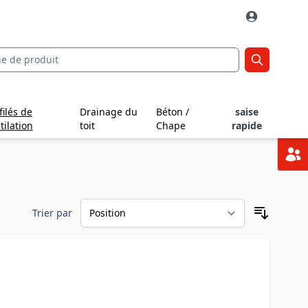
filés de
Drainage du
Béton /
saise
tilation
toit
Chape
rapide
Trier par