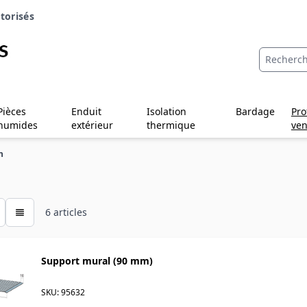
torisés
Pièces
Enduit
Isolation
Bardage
Pro
humides
extérieur
thermique
ven
n
6
articles
Support mural (90 mm)
SKU: 95632