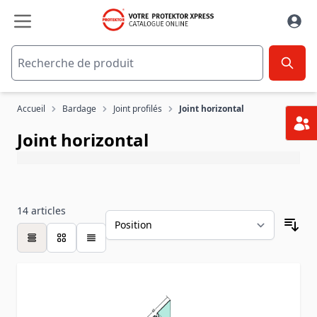
Aller au contenu
Accueil
Bardage
Joint profilés
Joint horizontal
Joint horizontal
14
articles
table