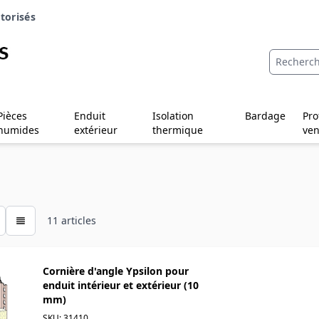
torisés
Pièces
Enduit
Isolation
Bardage
Pro
humides
extérieur
thermique
ven
11
articles
Cornière d'angle Ypsilon pour
enduit intérieur et extérieur (10
mm)
SKU: 31410