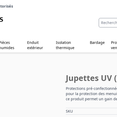
torisés
Pièces
Enduit
Isolation
Bardage
Pro
humides
extérieur
thermique
ven
Jupettes UV 
Protections pré-confectionné
pour la protection des menuis
ce produit permet un gain d
SKU