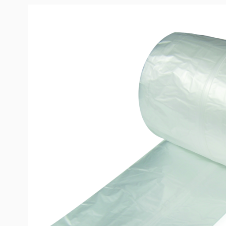
Productinformation
Jupettes UV (20 x 550 mm)
Protections pré-confectionnées en polyéthylène haute
autocollante pour la protection des menuiseries, des av
ouvrages. L’utilisation de ce produit permet un gain d