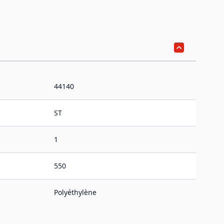
44140
ST
1
550
Polyéthylène