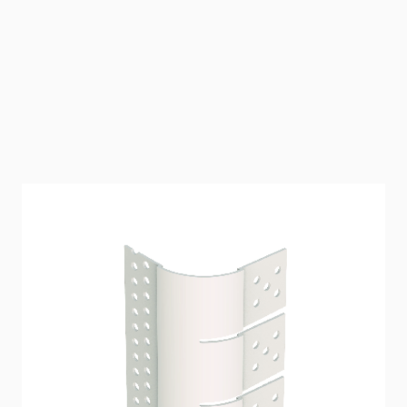
Cornière d'angle rentrant pour cloisons
sèches (tête ronde, R = 19 mm)
Profilé d’arête en PVC incisé d’un côté pour enduire les
arêtes de plaques de plâtre. Pour la réalisation de
constructions en plaques de plâtre incurvées. Les bords de
la plaque de plâtre doivent être chanfreinés.
SKU
3778