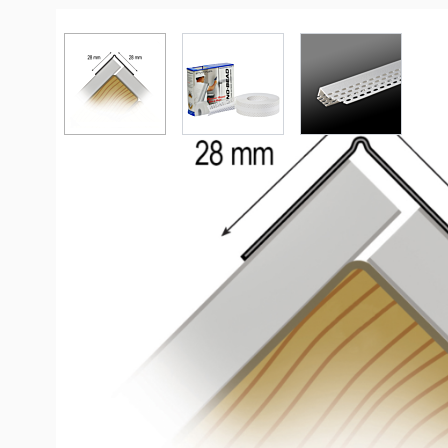
View larger image
View larger image
View larger 
Productinformation
Profilé composite UNO-BEAD 222 p. cornières en cloi
Profilé composite flexible, contrecollé. Le profilé en ro
position angulaire souhaitée par un pli sur le rail arti
et convient ainsi de la même manière aux bords intérie
marchandise en rouleau dans un emballage pratique 
individuelle du profilé sur la longueur du bord, réduisa
coûts.