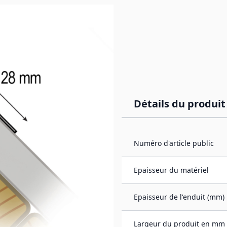
image
Détails du produit
sons
Numéro d'article public
uleau est placé dans la
culé Superflex sans rappel
Epaisseur du matériel
urs et extérieurs. La
permet une adaptation
nt ainsi les chutes et les
Epaisseur de l'enduit (mm)
Largeur du produit en mm