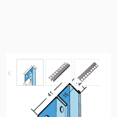
View larger image
View larger image
View larger im
Profilé de raccord avec joint creux pour
cloisons sèches (12,5 mm GK)
Profilé de raccordement en acier inoxydable avec