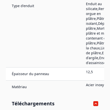
Enduit au
Type d'enduit
silicate,Renfo
orgue en
plâtre,Plâtre
isolant,Dépôt 
plâtre,Mortier
plâtre et mort
contenant du
plâtre,Plâtre,E
la chaux,Lime
de plâtre,Endu
d'argile,Enduit
d'assainissem
12,5
Épaisseur du panneau
Acier inoxydab
Matériau
Téléchargements