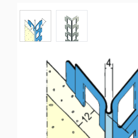
View larger image
View larger image
Productinformation
Cornière d'angle pour enduit intérieur et extérieur (
PROTEKTOR-Profilé d’arête en acier inoxydable, pour en
extérieurs à partir de 12 mm.