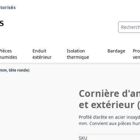
torisés
Pièces
Enduit
Isolation
Bardage
Pro
humides
extérieur
thermique
ven
 mm, tête ronde)
Cornière d'a
et extérieur
Profilé d’arête en acier inoxy
mm. Convient aux pièces humi
SKU