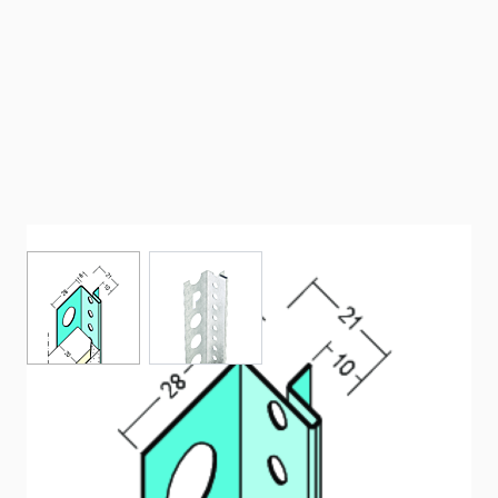
View larger image
View larger image
Profilé de raccord avec joint creux pour
cloisons sèches (20 mm GK)
Profilé de finition en acier galvanisé pour installation sous