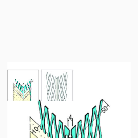
View larger image
View larger image
Cornière d'angle pour enduit intérieur
et extérieur (10 mm, tête ronde)
Profilé d’arête en acier galvanisé avec revêtement en zinc