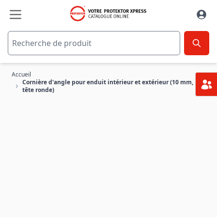
Aller au contenu
Accueil
Cornière d'angle pour enduit intérieur et extérieur (10 mm,
tête ronde)