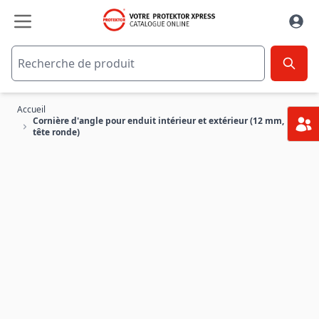
Aller au contenu
Accueil
Cornière d'angle pour enduit intérieur et extérieur (12 mm,
tête ronde)