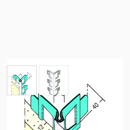
View larger image
View larger image
Cornière d'angle pour enduit intérieur
et extérieur (12 mm, tête ronde)
Profilé d’arête en acier galvanisé avec branches incisées