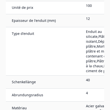
100
Unité de prix
12
Epaisseur de l'enduit (mm)
Enduit au
Type d'enduit
silicate,Plâtre
isolant,Dépôt 
plâtre,Mortier
plâtre et mort
contenant du
plâtre,Plâtre,
à la chaux,Lim
ciment de plât
40
Schenkellänge
4
Abrundungsradius
Acier galvanis
Matériau