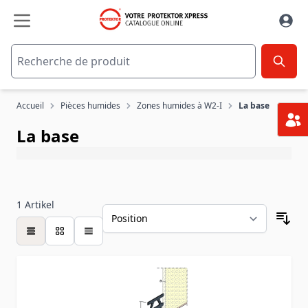
Aller au contenu
Accueil
Pièces humides
Zones humides à W2-I
La base
La base
1
Artikel
table