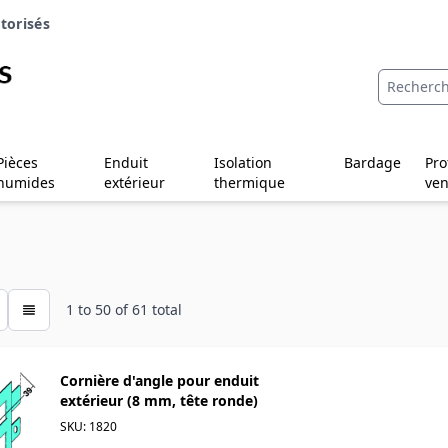
torisés
Pièces
Enduit
Isolation
Bardage
Pro
humides
extérieur
thermique
ven
1
to
50
of
61
total
Cornière d'angle pour enduit
extérieur (8 mm, tête ronde)
SKU: 1820